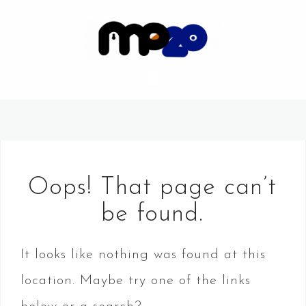
S
k
i
p
t
o
c
Oops! That page can’t
o
be found.
n
t
It looks like nothing was found at this
e
location. Maybe try one of the links
n