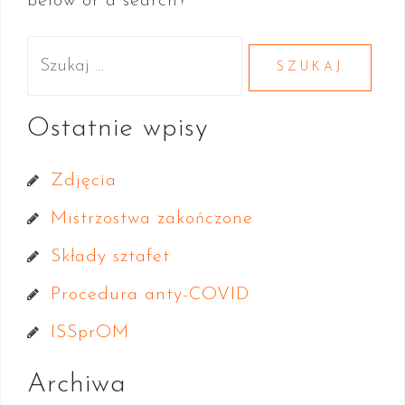
below or a search?
t
S
z
u
Ostatnie wpisy
k
Zdjęcia
a
Mistrzostwa zakończone
j
Składy sztafet
:
Procedura anty-COVID
ISSprOM
Archiwa