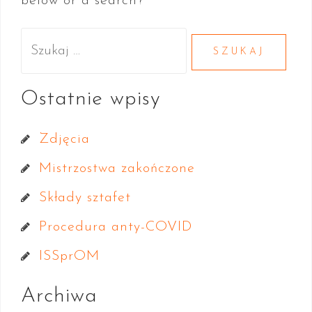
below or a search?
t
S
z
u
Ostatnie wpisy
k
Zdjęcia
a
Mistrzostwa zakończone
j
Składy sztafet
:
Procedura anty-COVID
ISSprOM
Archiwa