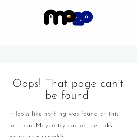
S
k
i
p
t
o
c
Oops! That page can’t
o
be found.
n
t
It looks like nothing was found at this
e
location. Maybe try one of the links
n