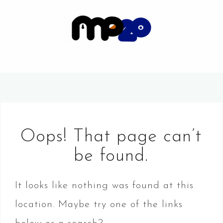
S
k
i
p
t
o
c
Oops! That page can’t
o
be found.
n
t
It looks like nothing was found at this
e
location. Maybe try one of the links
n