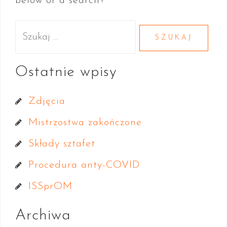
below or a search?
t
S
z
u
Ostatnie wpisy
k
Zdjęcia
a
Mistrzostwa zakończone
j
Składy sztafet
:
Procedura anty-COVID
ISSprOM
Archiwa